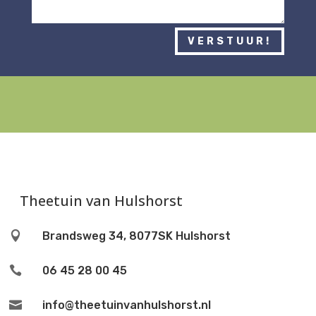
VERSTUUR!
Theetuin van Hulshorst

Brandsweg 34, 8077SK Hulshorst

06 45 28 00 45

info@theetuinvanhulshorst.nl